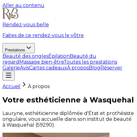
Aller au contenu
Rendez-vous belle
Faites de ce rendez-vous le vôtre
Prestations
Beauté des ongles
Épilation
Beauté du
regard
Massage bien-être
Toutes les prestations
Galerie
Avis
Cartes cadeaux
À propos
Blog
Réserver
Accueil
À propos
Votre esthéticienne à Wasquehal
Lauryne, esthéticienne diplômée d'État et prothésiste
ongulaire, vous accueille dans son institut de beauté
à Wasquehal (59290).